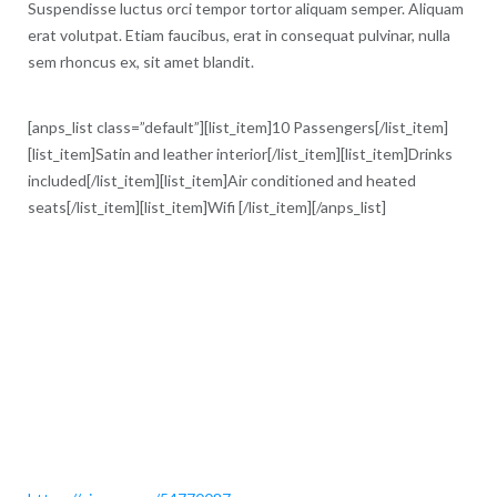
Suspendisse luctus orci tempor tortor aliquam semper. Aliquam
erat volutpat. Etiam faucibus, erat in consequat pulvinar, nulla
sem rhoncus ex, sit amet blandit.
[anps_list class=”default”][list_item]10 Passengers[/list_item]
[list_item]Satin and leather interior[/list_item][list_item]Drinks
included[/list_item][list_item]Air conditioned and heated
seats[/list_item][list_item]Wifi [/list_item][/anps_list]