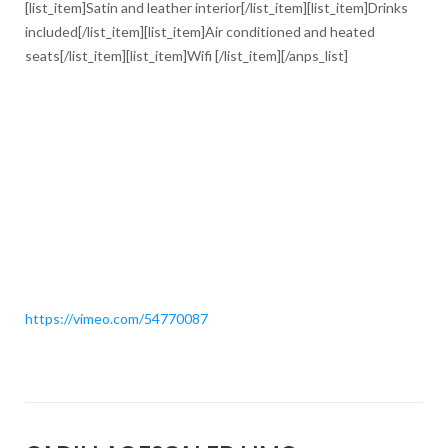
[list_item]Satin and leather interior[/list_item][list_item]Drinks
included[/list_item][list_item]Air conditioned and heated
seats[/list_item][list_item]Wifi [/list_item][/anps_list]
https://vimeo.com/54770087