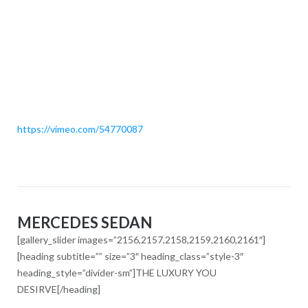
https://vimeo.com/54770087
MERCEDES SEDAN
[gallery_slider images=”2156,2157,2158,2159,2160,2161″]
[heading subtitle=”” size=”3″ heading_class=”style-3″
heading_style=”divider-sm”]THE LUXURY YOU
DESIRVE[/heading]