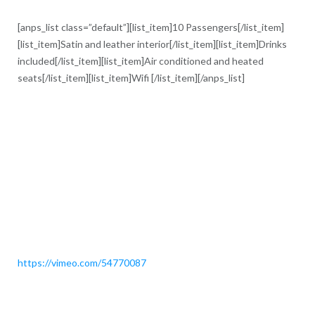
[anps_list class=”default”][list_item]10 Passengers[/list_item]
[list_item]Satin and leather interior[/list_item][list_item]Drinks
included[/list_item][list_item]Air conditioned and heated
seats[/list_item][list_item]Wifi [/list_item][/anps_list]
https://vimeo.com/54770087