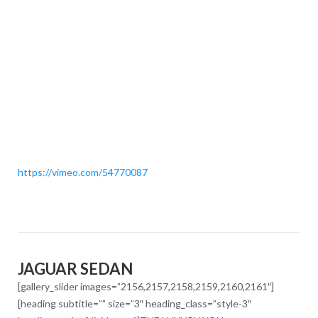
https://vimeo.com/54770087
JAGUAR SEDAN
[gallery_slider images=”2156,2157,2158,2159,2160,2161″]
[heading subtitle=”” size=”3″ heading_class=”style-3″