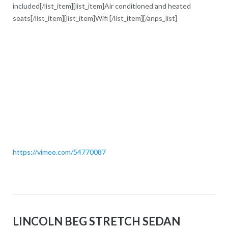
included[/list_item][list_item]Air conditioned and heated
seats[/list_item][list_item]Wifi [/list_item][/anps_list]
https://vimeo.com/54770087
LINCOLN BEG STRETCH SEDAN