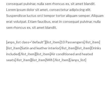
consequat pulvinar, nulla sem rhoncus ex, sit amet blandit.
Lorem ipsum dolor sit amet, consectetur adipiscing elit.
Suspendisse luctus orci tempor tortor aliquam semper. Aliquam
erat volutpat. Etiam faucibus, erat in consequat pulvinar, nulla
sem rhoncus ex, sit amet blandit.
[anps_list class=”default”][list_item]10 Passengers[/list_item]
[list_item]Satin and leather interior[/list_item][list_item]Drinks
included[/list_item][list_item]Air conditioned and heated
seats[/list_item][list_item]Wifi [/list_item][/anps_list]