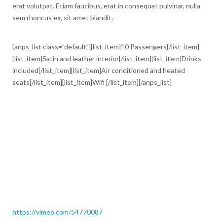
erat volutpat. Etiam faucibus, erat in consequat pulvinar, nulla
sem rhoncus ex, sit amet blandit.
[anps_list class=”default”][list_item]10 Passengers[/list_item]
[list_item]Satin and leather interior[/list_item][list_item]Drinks
included[/list_item][list_item]Air conditioned and heated
seats[/list_item][list_item]Wifi [/list_item][/anps_list]
https://vimeo.com/54770087