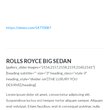
https://vimeo.com/54770087
ROLLS ROYCE BIG SEDAN
[gallery_slider images=”2156,2157,2158,2159,2160,2161″]
[heading subtitle=”” size=”3″ heading_class=”style-3″
heading_style=”divider-sm”]THE LUXURY YOU
DESIRVE[/heading]
Lorem ipsum dolor sit amet, consectetur adipiscing elit.
Suspendisse luctus orci tempor tortor aliquam semper. Aliquam
erat volutpat. Etiam faucibus, erat in consequat pulvinar, nulla