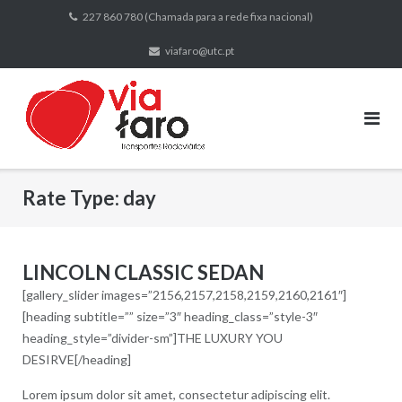
Skip
227 860 780 (Chamada para a rede fixa nacional)
to
viafaro@utc.pt
content
Rate Type:
day
LINCOLN CLASSIC SEDAN
[gallery_slider images=”2156,2157,2158,2159,2160,2161″]
[heading subtitle=”” size=”3″ heading_class=”style-3″
heading_style=”divider-sm”]THE LUXURY YOU
DESIRVE[/heading]
Lorem ipsum dolor sit amet, consectetur adipiscing elit.