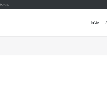
@utc.pt
Início