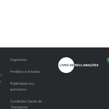
Sugestões
Perdidos e Achados
-1
o
Publicidade nos
autocarros
Condições Gerais de
Transporte