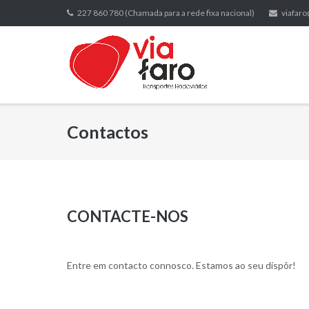
Skip
227 860 780 (Chamada para a rede fixa nacional)
viafaro
to
content
Contactos
CONTACTE-NOS
Entre em contacto connosco. Estamos ao seu dispôr!